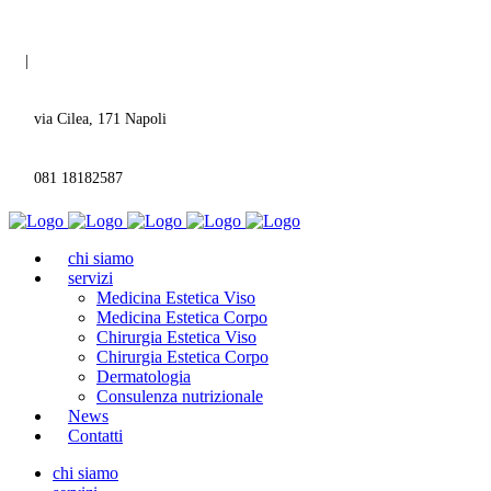
|
via Cilea, 171 Napoli
081 18182587
chi siamo
servizi
Medicina Estetica Viso
Medicina Estetica Corpo
Chirurgia Estetica Viso
Chirurgia Estetica Corpo
Dermatologia
Consulenza nutrizionale
News
Contatti
chi siamo