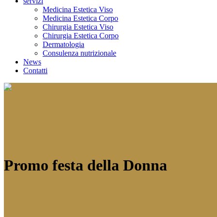
servizi
Medicina Estetica Viso
Medicina Estetica Corpo
Chirurgia Estetica Viso
Chirurgia Estetica Corpo
Dermatologia
Consulenza nutrizionale
News
Contatti
Promo festa della Donna