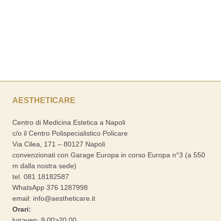
AESTHETICARE
Centro di Medicina Estetica a Napoli
c/o il Centro Polispecialistico Policare
Via Cilea, 171 – 80127 Napoli
convenzionati con Garage Europa in corso Europa n°3 (a 550
m dalla nostra sede)
tel.
081 18182587
WhatsApp
376 1287998
email:
info@aestheticare.it
Orari:
lun>ven: 9.00>20.00